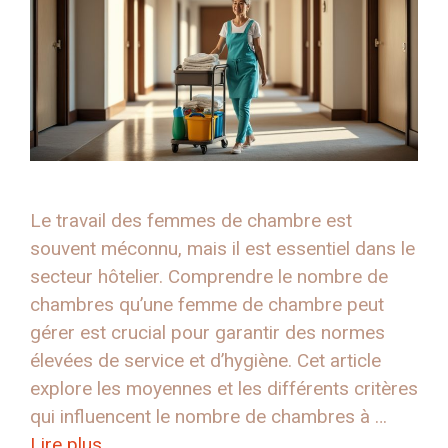
Le travail des femmes de chambre est
souvent méconnu, mais il est essentiel dans le
secteur hôtelier. Comprendre le nombre de
chambres qu’une femme de chambre peut
gérer est crucial pour garantir des normes
élevées de service et d’hygiène. Cet article
explore les moyennes et les différents critères
qui influencent le nombre de chambres à …
Lire plus