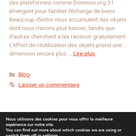
des plateformes comme Donnons.org 31
émergent pour faciliter l’échange de biens.
Beaucoup d’entre nous accumulent des objets
dont nous n’avons plus besoin, tandis que
d’autres cherchent à les recevoir gratuitement.
L’effort de réutilisation des objets prend une
dimension encore plus …
Lire plus
Catégories
Blog
Laisser un commentaire
Page
Page
Page
←
précédent
1
…
16
17
Nous utilisons des cookies pour vous offrir la meilleure
expérience sur notre site.
You can find out more about which cookies we are using or
switch them off in
settings
.