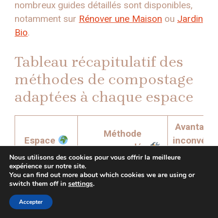
nombreux guides détaillés sont disponibles,
notamment sur
Rénover une Maison
ou
Jardin
Bio
.
Tableau récapitulatif des
méthodes de compostage
adaptées à chaque espace
Avantages
Méthode
Espace
inconvéni
recommandée
Nous utilisons des cookies pour vous offrir la meilleure
expérience sur notre site.
You can find out more about which cookies we are using or
Compact,
switch them off in
settings
.
Appartement
rapide, san
Lombricomposteur,
Accepter
sans
odeur, mai
Bokashi