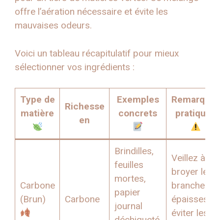
offre l’aération nécessaire et évite les
mauvaises odeurs.
Voici un tableau récapitulatif pour mieux
sélectionner vos ingrédients :
Type de
Exemples
Remarque
Richesse
matière
concrets
pratiques
en
Brindilles,
Veillez à
feuilles
broyer les
mortes,
Carbone
branches
papier
(Brun)
Carbone
épaisses et
journal
éviter les
déchiqueté,