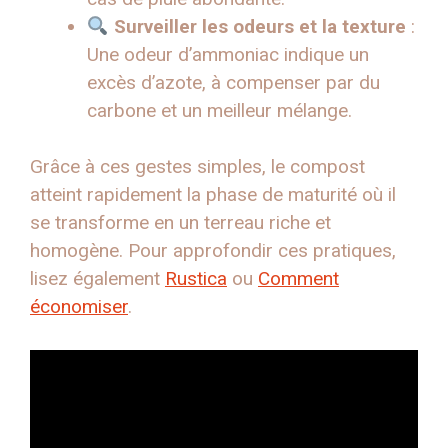
Surveiller les odeurs et la texture
:
Une odeur d’ammoniac indique un
excès d’azote, à compenser par du
carbone et un meilleur mélange.
Grâce à ces gestes simples, le compost
atteint rapidement la phase de maturité où il
se transforme en un terreau riche et
homogène. Pour approfondir ces pratiques,
lisez également
Rustica
ou
Comment
économiser
.