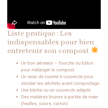
Liste pratique : Les
indispensables pour bien
entretenir son compost
Un bon aérateur – fourche ou bâton
pour mélanger le compost
Un seau de cuisine à couvercle pour
stocker les déchets avant compostage
Une bâche ou un couvercle adapté
Des matières brunes à portée de main
(feuilles, sciure, carton)