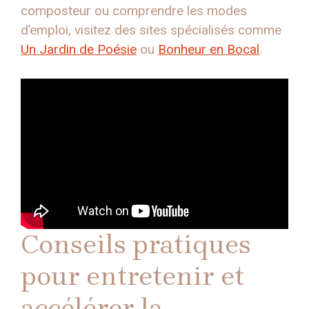
composteur ou comprendre les modes
d’emploi, visitez des sites spécialisés comme
Un Jardin de Poésie
ou
Bonheur en Bocal
.
Conseils pratiques
pour entretenir et
accélérer la