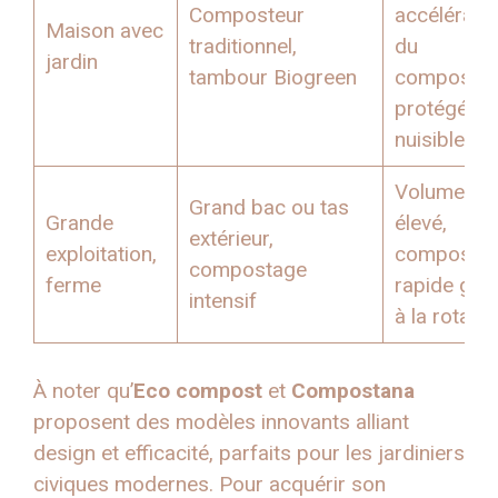
Composteur
accélératio
Maison avec
traditionnel,
du
jardin
tambour Biogreen
compostag
protégé de
nuisibles
Volume
Grand bac ou tas
Grande
élevé,
extérieur,
exploitation,
composta
compostage
ferme
rapide grâ
intensif
à la rotatio
À noter qu’
Eco compost
et
Compostana
proposent des modèles innovants alliant
design et efficacité, parfaits pour les jardiniers
civiques modernes. Pour acquérir son