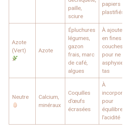
papiers
paille,
plastifiés
sciure
Épluchures
À ajouter
légumes,
en fines
Azote
gazon
couches
(Vert)
Azote
frais, marc
pour ne pa
de café,
asphyxier le
algues
tas
À
Coquilles
incorporer
Neutre
Calcium,
d’œufs
pour
minéraux
écrasées
équilibrer
l’acidité