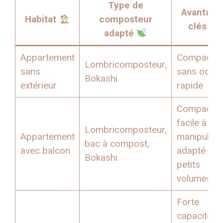
Type de
Avantage
Habitat
composteur
clés
adapté
Appartement
Compact,
Lombricomposteur,
sans
sans odeur
Bokashi
extérieur
rapide
Compact,
facile à
Lombricomposteur,
Appartement
manipuler,
bac à compost,
avec balcon
adapté aux
Bokashi
petits
volumes
Forte
capacité,