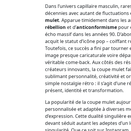
Dans l’univers capillaire masculin, rare
décennies avec autant de fluctuations 
mulet
. Apparue timidement dans les a
rébellion
et d’
anticonformisme
pour e
écho massif dans les années 90. D’abord
acquit le statut d’icône pop – coiffant 
Toutefois, ce succès a fini par tourner
image presque caricaturale voire dépas
véritable come-back. Aux côtés des ré
créateurs innovants, la coupe mulet f
sublimant personnalité, créativité et or
simple nostalgie rétro : il s’agit d’une
présent, identité et transformation.
La popularité de la coupe mulet aujour
personnalisée et adaptée à diverses mo
d’expression. Cette dualité singulière 
devant séduit autant les adeptes d’un 
singularité. Que ce soit sur Instagram