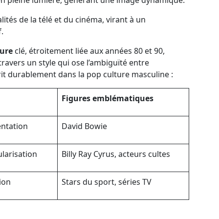
 en pleine lumière, générant une image dynamique.
ités de la télé et du cinéma, virant à un
.
fure
clé, étroitement liée aux années 80 et 90,
travers un style qui ose l’ambiguïté entre
crit durablement dans la pop culture masculine :
Figures emblématiques
ntation
David Bowie
larisation
Billy Ray Cyrus, acteurs cultes
ion
Stars du sport, séries TV