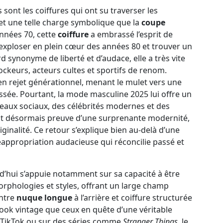
s sont les coiffures qui ont su traverser les
et une telle charge symbolique que la
coupe
nnées 70, cette
coiffure
a embrassé l’esprit de
xploser en plein cœur des années 80 et trouver un
 synonyme de liberté et d’audace, elle a très vite
rockeurs, acteurs cultes et sportifs de renom.
 en rejet générationnel, menant le mulet vers une
sée. Pourtant, la mode masculine 2025 lui offre un
seaux sociaux, des célébrités modernes et des
ait désormais preuve d’une surprenante modernité,
iginalité. Ce retour s’explique bien au-delà d’une
 réappropriation audacieuse qui réconcilie passé et
d’hui s’appuie notamment sur sa capacité à être
rphologies et styles, offrant un large champ
entre
nuque longue
à l’arrière et coiffure structurée
look vintage que ceux en quête d’une véritable
, TikTok ou sur des séries comme
Stranger Things
, le