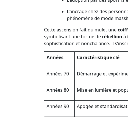
L’adoption par des sportifs
L’ancrage chez des personnal
phénomène de mode massif
Cette ascension fait du mulet une
coif
symbolisant une forme de
rébellion
à 
sophistication et nonchalance. Il s’ins
Années
Caractéristique clé
Années 70
Démarrage et expérime
Années 80
Mise en lumière et popu
Années 90
Apogée et standardisat