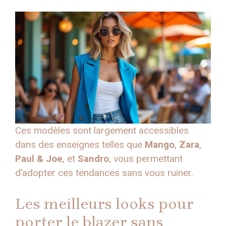
Ces modèles sont largement accessibles
dans des enseignes telles que
Mango
,
Zara
,
Paul & Joe
, et
Sandro
, vous permettant
d’adopter ces tendances sans vous ruiner.
Les meilleurs looks pour
porter le blazer sans