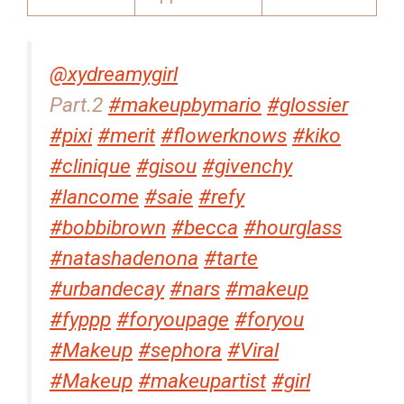
@xydreamygirl
Part.2
#makeupbymario
#glossier
#pixi
#merit
#flowerknows
#kiko
#clinique
#gisou
#givenchy
#lancome
#saie
#refy
#bobbibrown
#becca
#hourglass
#natashadenona
#tarte
#urbandecay
#nars
#makeup
#fyppp
#foryoupage
#foryou
#Makeup
#sephora
#Viral
#Makeup
#makeupartist
#girl