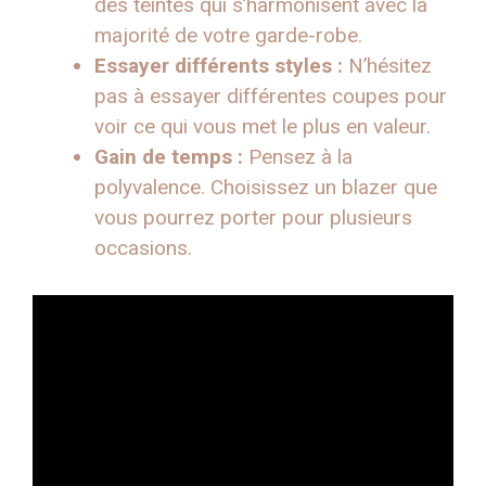
des teintes qui s’harmonisent avec la
majorité de votre garde-robe.
Essayer différents styles :
N’hésitez
pas à essayer différentes coupes pour
voir ce qui vous met le plus en valeur.
Gain de temps :
Pensez à la
polyvalence. Choisissez un blazer que
vous pourrez porter pour plusieurs
occasions.