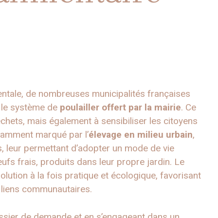
entale, de nombreuses municipalités françaises
e le système de
poulailler offert par la mairie
. Ce
échets, mais également à sensibiliser les citoyens
tamment marqué par l’
élevage en milieu urbain
,
, leur permettant d’adopter un mode de vie
œufs frais, produits dans leur propre jardin. Le
lution à la fois pratique et écologique, favorisant
s liens communautaires.
dossier de demande et en s’engageant dans un