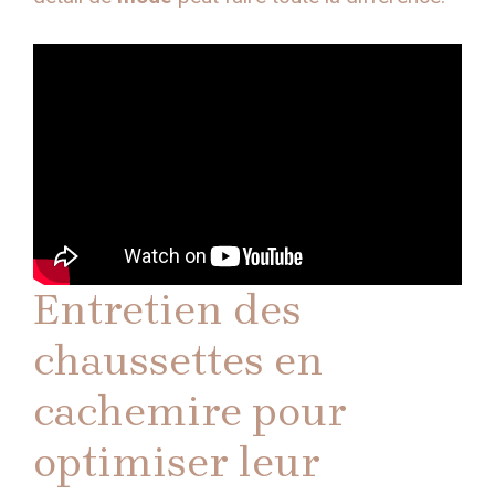
Entretien des
chaussettes en
cachemire pour
optimiser leur