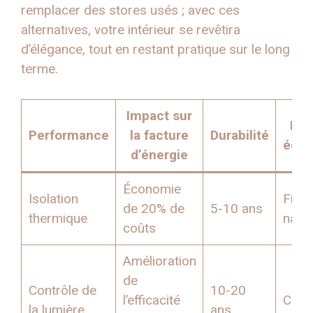
remplacer des stores usés ; avec ces
alternatives, votre intérieur se revêtira
d’élégance, tout en restant pratique sur le long
terme.
Impact sur
Mat
Performance
la facture
Durabilité
écol
d’énergie
Économie
Isolation
Fibr
de 20% de
5-10 ans
thermique
natur
coûts
Amélioration
de
Contrôle de
10-20
l’efficacité
Coton
la lumière
ans