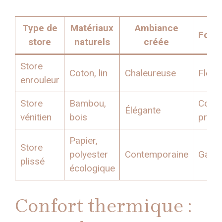
Type de
Matériaux
Ambiance
Fonct
store
naturels
créée
Store
Coton, lin
Chaleureuse
Flexib
enrouleur
Store
Bambou,
Contr
Élégante
vénitien
bois
préci
Papier,
Store
polyester
Contemporaine
Gain 
plissé
écologique
Confort thermique :