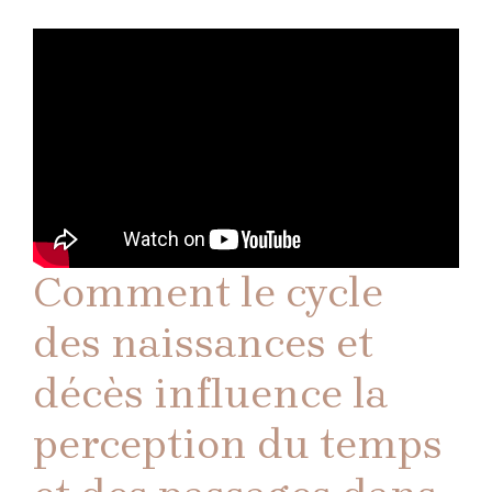
Comment le cycle
des naissances et
décès influence la
perception du temps