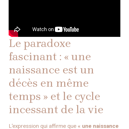
Le paradoxe
fascinant : « une
naissance est un
décès en même
temps » et le cycle
incessant de la vie
L’expression qui affirme que
« une naissance