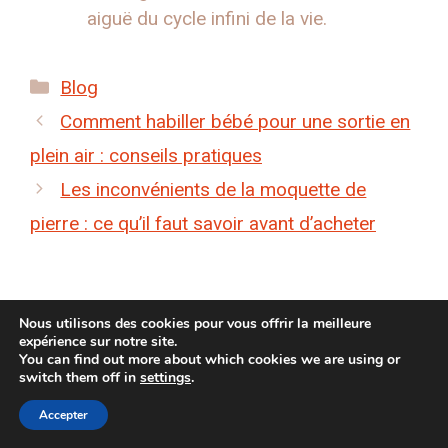
aiguë du cycle infini de la vie.
Catégories
Blog
Comment habiller bébé pour une sortie en
plein air : conseils pratiques
Les inconvénients de la moquette de
pierre : ce qu’il faut savoir avant d’acheter
Nous utilisons des cookies pour vous offrir la meilleure
Rechercher
expérience sur notre site.
You can find out more about which cookies we are using or
Rechercher
switch them off in
settings
.
Accepter