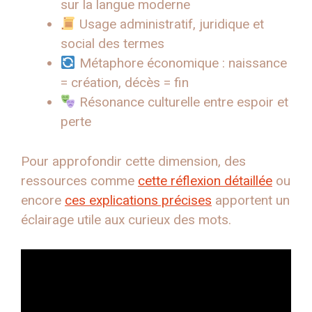
sur la langue moderne
Usage administratif, juridique et
social des termes
Métaphore économique : naissance
= création, décès = fin
Résonance culturelle entre espoir et
perte
Pour approfondir cette dimension, des
ressources comme
cette réflexion détaillée
ou
encore
ces explications précises
apportent un
éclairage utile aux curieux des mots.