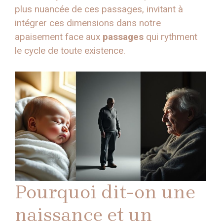
plus nuancée de ces passages, invitant à
intégrer ces dimensions dans notre
apaisement face aux
passages
qui rythment
le cycle de toute existence.
Pourquoi dit-on une
naissance et un