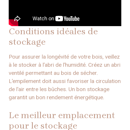
Conditions idéales de
stockage
Pour assurer la longévité de votre bois, veillez
à le stocker à l’abri de l’humidité. Créez un abri
ventilé permettant au bois de sécher.
L’empilement doit aussi favoriser la circulation
de l’air entre les bûches. Un bon stockage
garantit un bon rendement énergétique.
Le meilleur emplacement
pour le stockage