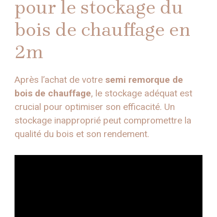
pour le stockage du
bois de chauffage en
2m
Après l’achat de votre
semi remorque de
bois de chauffage
, le stockage adéquat est
crucial pour optimiser son efficacité. Un
stockage inapproprié peut compromettre la
qualité du bois et son rendement.