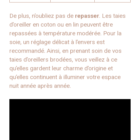
De plus, n’oubliez pas de
repasser
. Les taies
d’oreiller en coton ou en lin peuvent être
repassées à température modérée. Pour la
soie, un réglage délicat à l’envers est
recommandé. Ainsi, en prenant soin de vos
taies d’oreillers brodées, vous veillez à ce
qu’elles gardent leur charme d’origine et
qu’elles continuent à illuminer votre espace
nuit année après année.