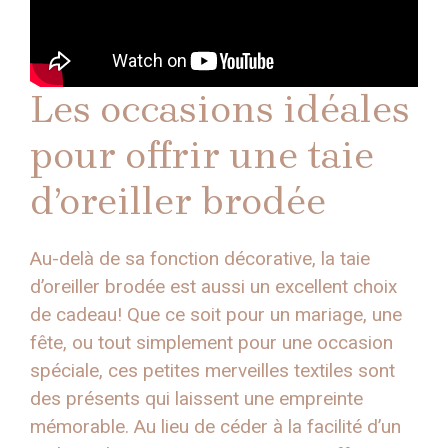
Les occasions idéales
pour offrir une taie
d’oreiller brodée
Au-delà de sa fonction décorative, la taie
d’oreiller brodée est aussi un excellent choix
de cadeau! Que ce soit pour un mariage, une
fête, ou tout simplement pour une occasion
spéciale, ces petites merveilles textiles sont
des présents qui laissent une empreinte
mémorable. Au lieu de céder à la facilité d’un