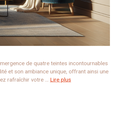
’émergence de quatre teintes incontournables
ité et son ambiance unique, offrant ainsi une
ez rafraîchir votre …
Lire plus