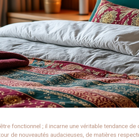
’être fonctionnel ; il incarne une véritable tendance d
 autour de nouveautés audacieuses, de matières respec