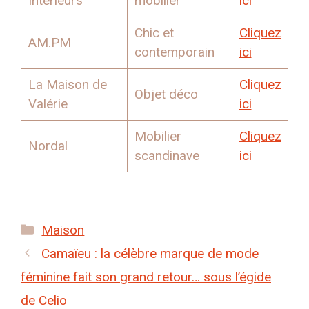
Intérieurs
mobilier
ici
Chic et
Cliquez
AM.PM
contemporain
ici
La Maison de
Cliquez
Objet déco
Valérie
ici
Mobilier
Cliquez
Nordal
scandinave
ici
Catégories
Maison
Camaïeu : la célèbre marque de mode
féminine fait son grand retour… sous l’égide
de Celio