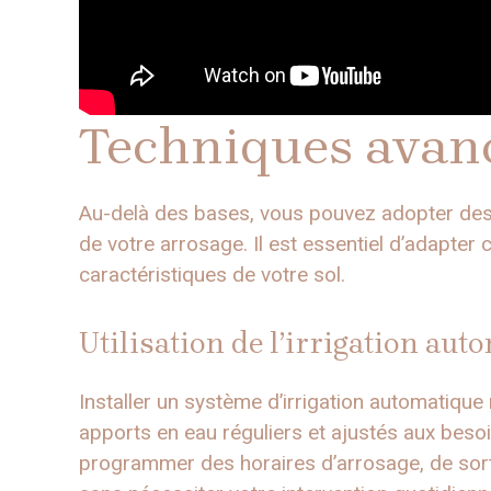
Techniques avanc
Au-delà des bases, vous pouvez adopter des 
de votre arrosage. Il est essentiel d’adapter
caractéristiques de votre sol.
Utilisation de l’irrigation aut
Installer un système d’irrigation automatique
apports en eau réguliers et ajustés aux bes
programmer des horaires d’arrosage, de sort