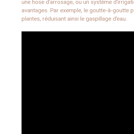
une hose d’arrosage, ou un système d’irriga
avantages. Par exemple, le goutte-à-goutte p
plantes, réduisant ainsi le gaspillage d’eau.