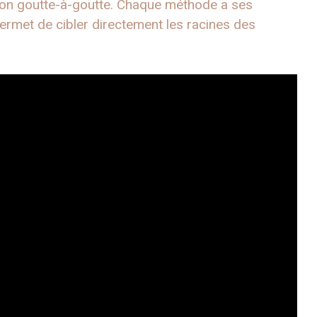
tion goutte-à-goutte. Chaque méthode a ses
ermet de cibler directement les racines des