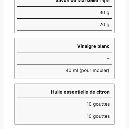
Savon de Marseille
râpé
30 g
20 g
Vinaigre blanc
–
40 ml (pour mouler)
Huile essentielle de citron
10 gouttes
10 gouttes