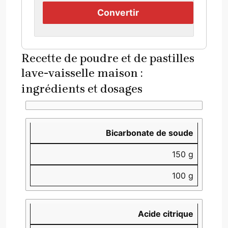
Convertir
Recette de poudre et de pastilles
lave-vaisselle maison :
ingrédients et dosages
Ingrédient
Poudre (en g)
Pastilles (pour 10 unités)
Bicarbonate de soude
150 g
100 g
Acide citrique