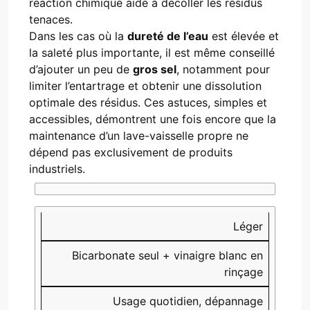
réaction chimique aide à décoller les résidus
tenaces.
Dans les cas où la
dureté de l’eau
est élevée et
la saleté plus importante, il est même conseillé
d’ajouter un peu de
gros sel
, notamment pour
limiter l’entartrage et obtenir une dissolution
optimale des résidus. Ces astuces, simples et
accessibles, démontrent une fois encore que la
maintenance d’un lave-vaisselle propre ne
dépend pas exclusivement de produits
industriels.
Niveau de saleté
Alternative naturelle recommandée
Usage conseillé
Léger
Bicarbonate seul + vinaigre blanc en
rinçage
Usage quotidien, dépannage