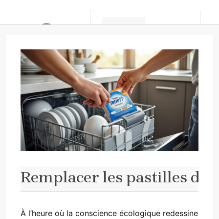
Aller
au
contenu
MENU
Remplacer les pastilles de la
À l’heure où la conscience écologique redessine
Sandrine Millet