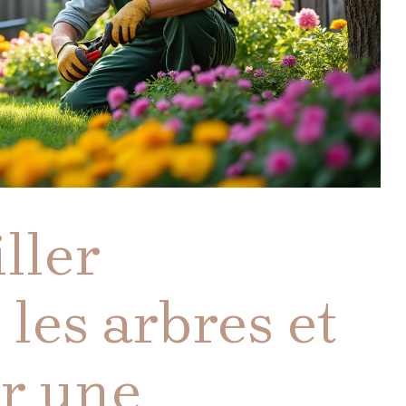
ller
les arbres et
r une