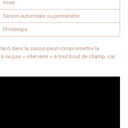
Hiver
Saison automnale ou printanière
Printemps
op tard dans la saison peut compromettre la
n à ne pas « intervenir » à tout bout de champ, car