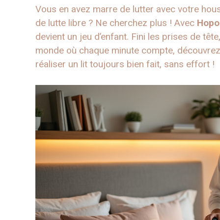
Vous en avez marre de lutter avec votre hou
de lutte libre ? Ne cherchez plus ! Avec
Hopol
devient un jeu d’enfant. Fini les prises de tête,
monde où chaque minute compte, découvrez 
réaliser un lit toujours bien fait, sans effort !