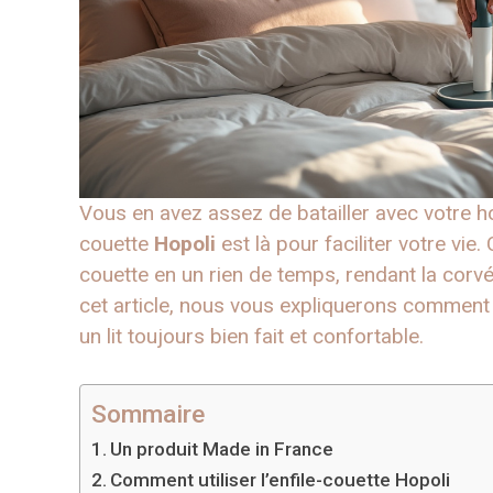
Vous en avez assez de batailler avec votre h
couette
Hopoli
est là pour faciliter votre vie.
couette en un rien de temps, rendant la corvée 
cet article, nous vous expliquerons comment u
un lit toujours bien fait et confortable.
Sommaire
Un produit Made in France
Comment utiliser l’enfile-couette Hopoli