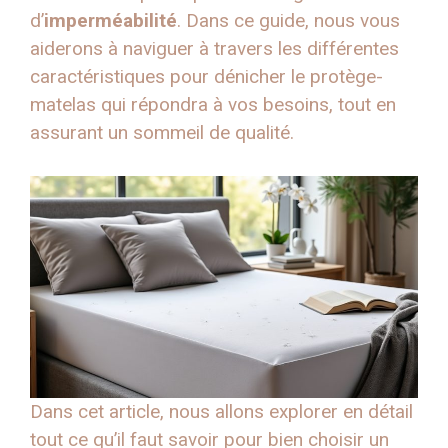
d’
imperméabilité
. Dans ce guide, nous vous
aiderons à naviguer à travers les différentes
caractéristiques pour dénicher le protège-
matelas qui répondra à vos besoins, tout en
assurant un sommeil de qualité.
Dans cet article, nous allons explorer en détail
tout ce qu’il faut savoir pour bien choisir un