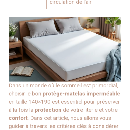
circulation de l’air.
Dans un monde où le sommeil est primordial,
choisir le bon
protège-matelas imperméable
en taille 140×190 est essentiel pour préserver
à la fois la
protection
de votre literie et votre
confort
. Dans cet article, nous allons vous
guider à travers les critères clés à considérer