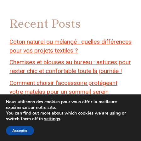
Recent Posts
Coton naturel ou mélangé : quelles différences
pour vos projets textiles ?
Chemises et blouses au bureau : astuces pour
rester chic et confortable toute la journée !
Comment choisir l’accessoire protégeant
votre matelas pour un sommeil serein
Nous utilisons des cookies pour vous offrir la meilleure
4 astuces pour garder la chaleur dans son
expérience sur notre site.
salon en hiver
You can find out more about which cookies we are using or
switch them off in
settings
.
Comment se débarrasser des mouches
Accepter
efficacement en 2025 ?