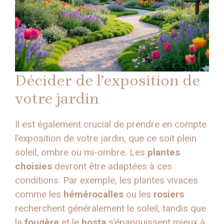
Décider de l’exposition de
votre jardin
Il est également crucial de prendre en compte
l’exposition de votre jardin, que ce soit plein
soleil, ombre ou mi-ombre. Les
plantes
choisies
devront être adaptées à ces
conditions. Par exemple, les plantes vivaces
comme les
hémérocalles
ou les
rosiers
recherchent généralement le soleil, tandis que
la
fougère
et le
hosta
s’épanouissent mieux à