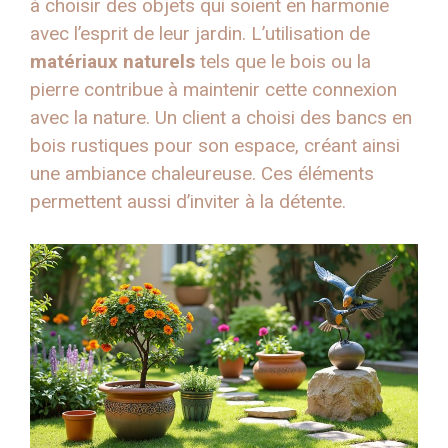
à choisir des objets qui soient en harmonie
avec l’esprit de leur jardin. L’utilisation de
matériaux naturels
tels que le bois ou la
pierre contribue à maintenir cette connexion
avec la nature. Un client a choisi des bancs en
bois rustiques pour son espace, créant ainsi
une ambiance chaleureuse. Ces éléments
permettent aussi d’inviter à la détente.