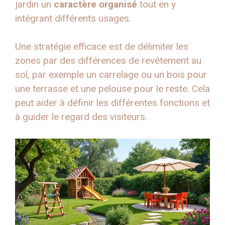
jardin un
caractère organisé
tout en y
intégrant différents usages.
Une stratégie efficace est de délimiter les
zones par des différences de revêtement au
sol, par exemple un carrelage ou un bois pour
une terrasse et une pelouse pour le reste. Cela
peut aider à définir les différentes fonctions et
à guider le regard des visiteurs.