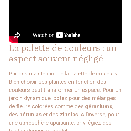
La palette de couleurs : un
aspect souvent négligé
Parlons maintenant de la palette de couleurs.
Bien choisir ses plantes en fonction des
couleurs peut transformer un espace. Pour un
jardin dynamique, optez pour des mélanges
de fleurs colorées comme des
géraniums
,
des
pétunias
et des
zinnias
. À l’inverse, pour
une atmosphère apaisante, privilégiez des
teintes douces et pastel.