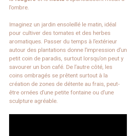
l’ombre.
Imaginez un jardin ensoleillé le matin, idéal
pour cultiver des tomates et des herbes
aromatiques. Passer du temps à l’extérieur
autour des plantations donne l’impression d’un
petit coin de paradis, surtout lorsqu’on peut y
savourer un bon café. De l’autre côté, les
coins ombragés se prêtent surtout à la
création de zones de détente au frais, peut-
être ornées d’une petite fontaine ou d’une
sculpture agréable.