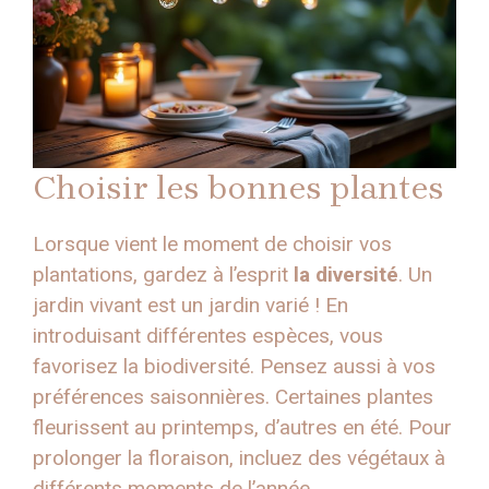
Choisir les bonnes plantes
Lorsque vient le moment de choisir vos
plantations, gardez à l’esprit
la diversité
. Un
jardin vivant est un jardin varié ! En
introduisant différentes espèces, vous
favorisez la biodiversité. Pensez aussi à vos
préférences saisonnières. Certaines plantes
fleurissent au printemps, d’autres en été. Pour
prolonger la floraison, incluez des végétaux à
différents moments de l’année.