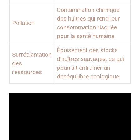
Contamination chimique
des huîtres qui rend leur
Pollution
consommation risquée
pour la santé humaine.
Épuisement des stocks
Surréclamation
d’huîtres sauvages, ce qui
des
pourrait entraîner un
ressources
déséquilibre écologique.