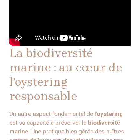
La biodiversité
marine : au cœur de
l’oystering
responsable
Un autre aspect fondamental de l’
oystering
est sa capacité à préserver la
biodiversité
marine
. Une pratique bien gérée des huîtres