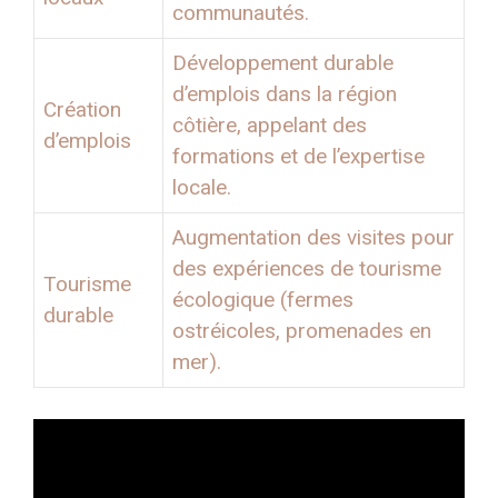
communautés.
Développement durable
d’emplois dans la région
Création
côtière, appelant des
d’emplois
formations et de l’expertise
locale.
Augmentation des visites pour
des expériences de tourisme
Tourisme
écologique (fermes
durable
ostréicoles, promenades en
mer).