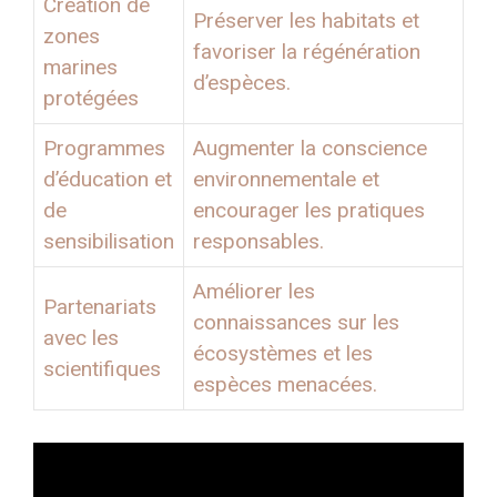
Création de
Préserver les habitats et
zones
favoriser la régénération
marines
d’espèces.
protégées
Programmes
Augmenter la conscience
d’éducation et
environnementale et
de
encourager les pratiques
sensibilisation
responsables.
Améliorer les
Partenariats
connaissances sur les
avec les
écosystèmes et les
scientifiques
espèces menacées.