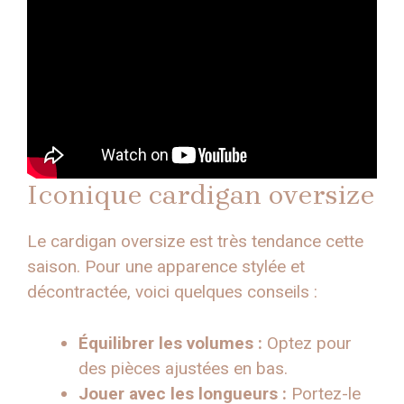
Iconique cardigan oversize
Le cardigan oversize est très tendance cette
saison. Pour une apparence stylée et
décontractée, voici quelques conseils :
Équilibrer les volumes :
Optez pour
des pièces ajustées en bas.
Jouer avec les longueurs :
Portez-le